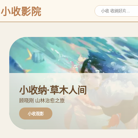
小收影院
小收纳·草木人间
顾晓刚 山林治愈之旅
小收观影