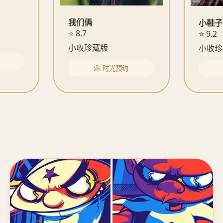
我们俩
小鞋子
⭐ 8.7
⭐ 9.2
小收珍藏版
小收珍
📀 时光预约