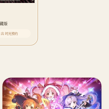
藏版
📀 时光预约