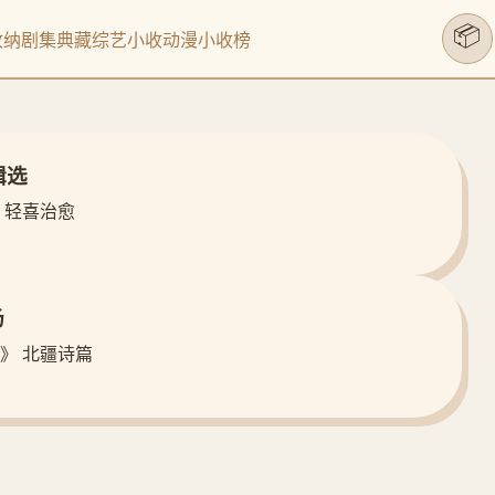
📦
收纳剧集
典藏综艺
小收动漫
小收榜
辑选
 轻喜治愈
场
》 北疆诗篇