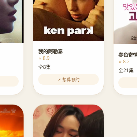
我的阿勒泰
春色寄
⭐ 8.9
⭐ 8.2
全8集
全21集
📌 想看/预约