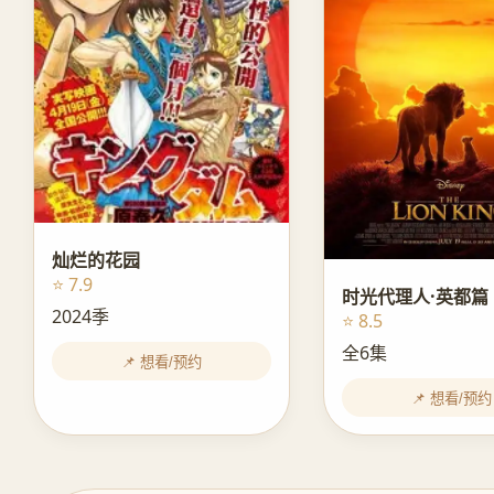
灿烂的花园
⭐ 7.9
时光代理人·英都篇
2024季
⭐ 8.5
全6集
📌 想看/预约
📌 想看/预约