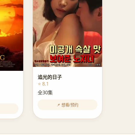
追光的日子
⭐ 8.1
全30集
📌 想看/预约