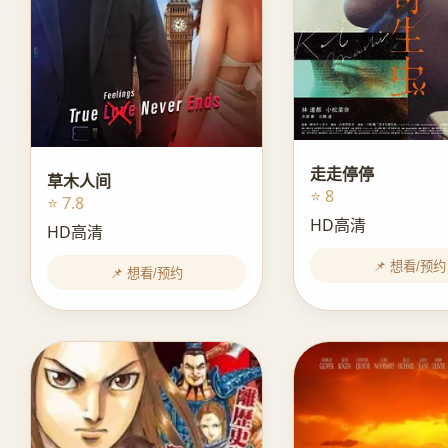
走走停停
草木人间
⭐ 8
⭐ 7.8
HD高清
HD高清
📌 想看/预约
📌 想看/预约