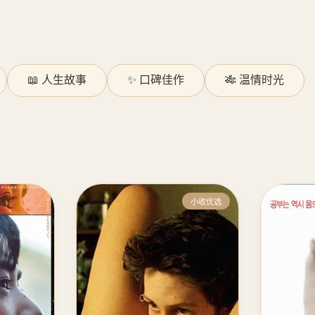
📖 人生故事
✨ 口碑佳作
🎋 温情时光
小收优选