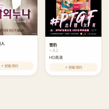
情人
雪豹
⭐ 8.2
HD高清
📌 想看/预约
📌 想看/预约