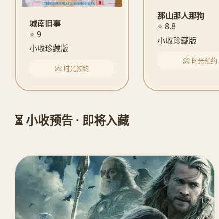
那山那人那狗
城南旧事
⭐ 8.8
⭐ 9
小收珍藏版
小收珍藏版
📀 时光预约
📀 时光预约
⏳ 小收预告 · 即将入藏