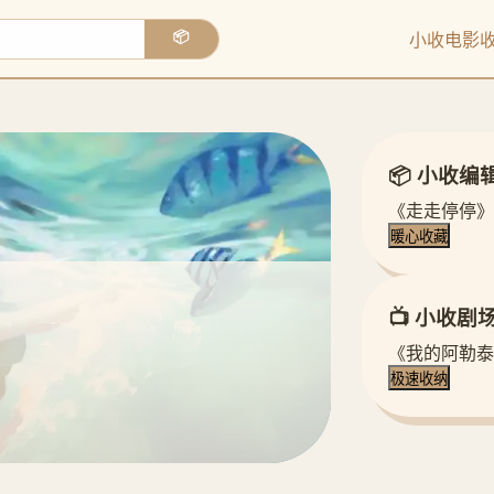
小收电影
📦
📦 小收编
《走走停停》
暖心收藏
📺 小收剧
《我的阿勒泰
极速收纳