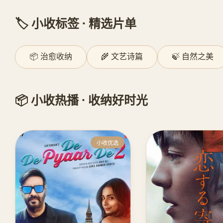
🏷️ 小收标签 · 精选片单
📦 治愈收纳
🌾 文艺诗篇
🍃 自然之美
📦 小收热播 · 收纳好时光
小收优选