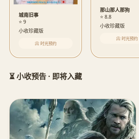
那山那人那狗
城南旧事
⭐ 8.8
⭐ 9
小收珍藏版
小收珍藏版
📀 时光预约
📀 时光预约
⏳ 小收预告 · 即将入藏