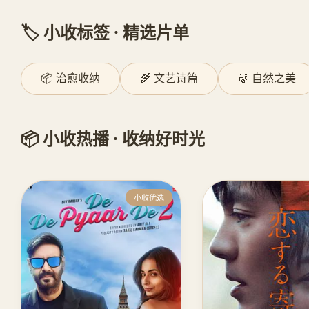
🏷️ 小收标签 · 精选片单
📦 治愈收纳
🌾 文艺诗篇
🍃 自然之美
📦 小收热播 · 收纳好时光
小收优选