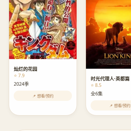
灿烂的花园
⭐ 7.9
时光代理人·英都篇
2024季
⭐ 8.5
全6集
📌 想看/预约
📌 想看/预约