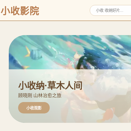
小收影院
小收纳·草木人间
顾晓刚 山林治愈之旅
小收观影