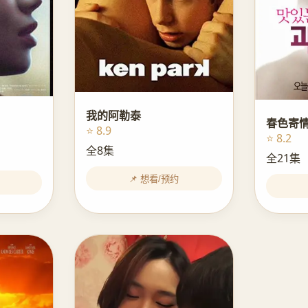
我的阿勒泰
春色寄
⭐ 8.9
⭐ 8.2
全8集
全21集
📌 想看/预约