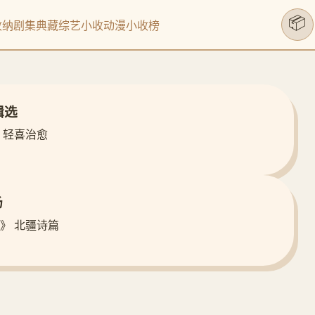
📦
收纳剧集
典藏综艺
小收动漫
小收榜
辑选
 轻喜治愈
场
》 北疆诗篇