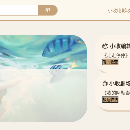
小收电影
📦
📦 小收编
《走走停停》
暖心收藏
📺 小收剧
《我的阿勒泰
极速收纳