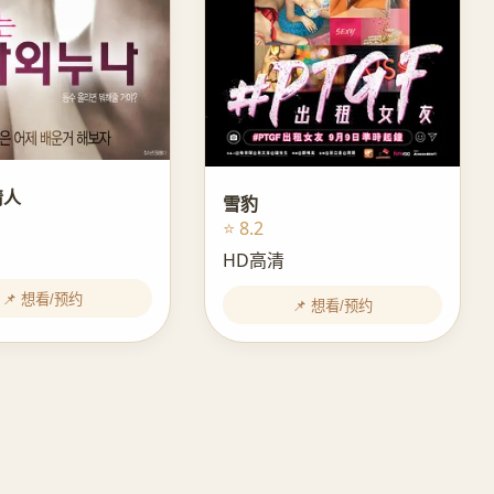
情人
雪豹
⭐ 8.2
HD高清
📌 想看/预约
📌 想看/预约