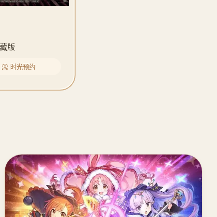
藏版
📀 时光预约