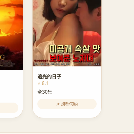
追光的日子
⭐ 8.1
全30集
📌 想看/预约