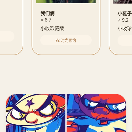
我们俩
小鞋子
⭐ 8.7
⭐ 9.2
小收珍藏版
小收珍
📀 时光预约