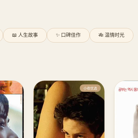
📖 人生故事
✨ 口碑佳作
🎋 温情时光
小收优选