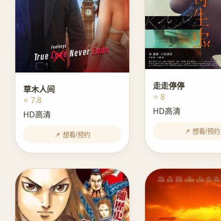
走走停停
草木人间
⭐ 8
⭐ 7.8
HD高清
HD高清
📌 想看/预约
📌 想看/预约